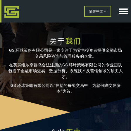
简体中文
关于
我们
GS 环球策略有限公司是一家专注于为零售投资者提供金融市场
交易风险咨询与管理服务的企业。
在英属维尔京群岛合法注册的GS 环球策略有限公司的专业团队
包括了金融市场交易、数据分析、系统技术及营销领域的顶尖人
才。
GS 环球策略有限公司以“在您的每项交易中，为您保障交易资
本“为首。