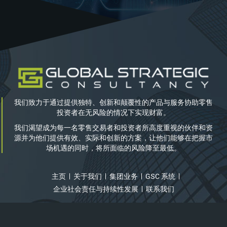
我们致力于通过提供独特、创新和颠覆性的产品与服务协助零售
投资者在无风险的情况下实现财富。
我们渴望成为每一名零售交易者和投资者所高度重视的伙伴和资
源并为他们提供有效、实际和创新的方案，让他们能够在把握市
场机遇的同时，将所面临的风险降至最低。
主页
关于我们
集团业务
GSC 系统
企业社会责任与持续性发展
联系我们
© 2023 All Rights Reserved by Global Strategic